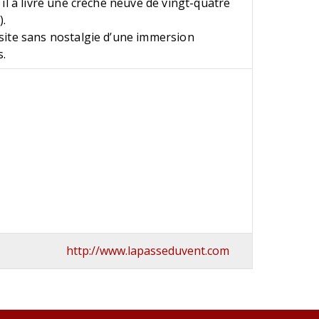
 il a livré une crèche neuve de vingt-quatre
).
site sans nostalgie d’une immersion
s.
http://www.lapasseduvent.com