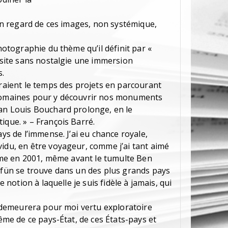
l en regard de ces images, non systémique,
photographie du thème qu’il définit par «
visite sans nostalgie une immersion
s.
araient le temps des projets en parcourant
 romaines pour y découvrir nos monuments
ean Louis Bouchard prolonge, en le
ique. » – François Barré.
ays de l’immense. J’ai eu chance royale,
vidu, en être voyageur, comme j’ai tant aimé
 Même en 2001, même avant le tumulte Ben
i fün se trouve dans un des plus grands pays
e notion à laquelle je suis fidèle à jamais, qui
et demeurera pour moi vertu exploratoire
même de ce pays-État, de ces États-pays et