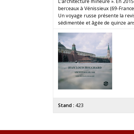
L’architecture mineure ». En 2015
berceaux à Vénissieux (69-France
Un voyage russe présente la revi
sédimentée et âgée de quinze an
Stand :
423