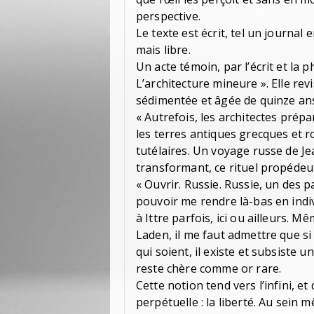
perspective.
Le texte est écrit, tel un journa
mais libre.
Un acte témoin, par l’écrit et la 
L’architecture mineure ». Elle re
sédimentée et âgée de quinze an
« Autrefois, les architectes prép
les terres antiques grecques et
tutélaires. Un voyage russe de J
transformant, ce rituel propédeut
« Ouvrir. Russie. Russie, un des p
pouvoir me rendre là-bas en indi
à Ittre parfois, ici ou ailleurs.
Laden, il me faut admettre que s
qui soient, il existe et subsiste un
reste chère comme or rare.
Cette notion tend vers l’infini, 
perpétuelle : la liberté. Au sein 