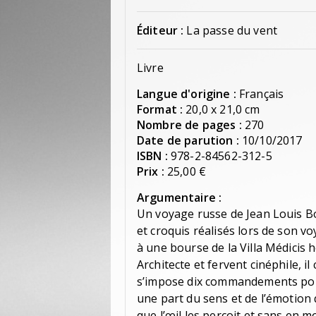
Éditeur :
La passe du vent
Livre
Langue d'origine :
Français
Format :
20,0 x 21,0 cm
Nombre de pages :
270
Date de parution :
10/10/2017
ISBN :
978-2-84562-312-5
Prix :
25,00 €
Argumentaire :
Un voyage russe de Jean Louis Bo
et croquis réalisés lors de son v
à une bourse de la Villa Médicis h
Architecte et fervent cinéphile, 
s’impose dix commandements po
une part du sens et de l’émotion 
que l’œil les perçoit et sans en mo