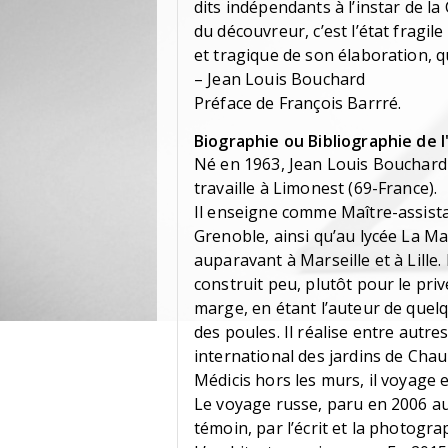
dits indépendants à l’instar de la
du découvreur, c’est l’état fragile
et tragique de son élaboration, 
– Jean Louis Bouchard
Préface de François Barrré.
Biographie ou Bibliographie de l
Né en 1963, Jean Louis Bouchard es
travaille à Limonest (69-France).
Il enseigne comme Maître-assista
Grenoble, ainsi qu’au lycée La Ma
auparavant à Marseille et à Lille. Il
construit peu, plutôt pour le pri
marge, en étant l’auteur de que
des poules. Il réalise entre autre
international des jardins de Chau
Médicis hors les murs, il voyage e
Le voyage russe, paru en 2006 au
témoin, par l’écrit et la photogra