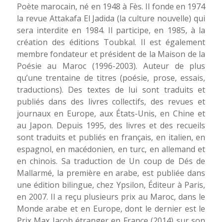
Poète marocain, né en 1948 à Fès. Il fonde en 1974
la revue
Attakafa El Jadida
(la culture nouvelle) qui
sera interdite en 1984. Il participe, en 1985, à la
création des éditions
Toubkal
. Il est également
membre fondateur et président de la Maison de la
Poésie au Maroc (1996-2003). Auteur de plus
qu’une trentaine de titres (poésie, prose, essais,
traductions). Des textes de lui sont traduits et
publiés dans des livres collectifs, des revues et
journaux en Europe, aux États-Unis, en Chine et
au Japon. Depuis 1995, des livres et des recueils
sont traduits et publiés en français, en italien, en
espagnol, en macédonien, en turc, en allemand et
en chinois. Sa traduction de
Un coup de Dés
de
Mallarmé, la première en arabe, est publiée dans
une édition bilingue, chez
Ypsilon, Éditeur
à Paris,
en 2007. Il a reçu plusieurs prix au Maroc, dans le
Monde arabe et en Europe, dont le dernier est le
Prix Max Jacob étranger en France (2014) sur son