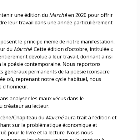
ntenir une édition du
Marché
en 2020 pour offrir
ndre leur travail dans une année particulièrement
composent le principe même de notre manifestation,
eur du
Marché
. Cette édition d’octobre, intitulée «
c entièrement dévolue à leur travail, donnant ainsi
t à la poésie contemporaine. Nous reportons
ts généraux permanents de la poésie (consacré
née où, reprenant notre cycle habituel, nous
é d’honneur.
ans analyser les maux vécus dans le
u créateur au lecteur.
a Scène/Chapiteau du
Marché
aura trait à l’édition et
enchant sur la problématique économique et
uë pour le livre et la lecture. Nous nous