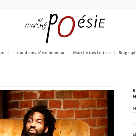
ie
L’Irlande invitée d’honneur
Marché des Lettres
Biograph
R
N
E