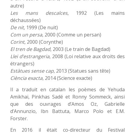
autre)
Les mans descalces
, 1992 (Les mains
déchaussées)
De nit,
1999 (De nuit)
Com un persa
, 2000 (Comme un persan)
Corint
, 2000 (Corynthe)
El tren de Bagdad
, 2003 (Le train de Bagdad)
Llei d’estrangeria
, 2008 (Loi relative aux droits des
étrangers)
Estàtues sense cap
, 2013 (Statues sans tête)
Ciència exacta
, 2014 (Science exacte)
Il a traduit en catalan les poèmes de Yehuda
Amikhai, Pinkhas Sadé et Ronny Sommeck, ainsi
que des ouvrages d’Amos Oz, Gabrielle
d’Annunzio, Ibn Battuta, Marco Polo et E.M.
Forster.
En 2016 il était co-directeur du Festival