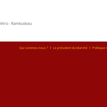
Métro : Rambuteau
Qui sommes-nous ?
Le président du Marché
Politique 