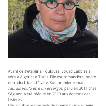
Souad Labbize. Photo M. E. Rantisi
Avant de s’établir à Toulouse, Souad Labbize a
vécu à Alger et à Tunis. Elle est romancière, poète
et traductrice littéraire. Son premier roman,
J’aurais voulu être un escargot
, paru en 2011 chez
Séguier, a été réédité en 2019 aux éditions des
Lisières.
Elle a publié les recueils de poèmes:
Une échelle