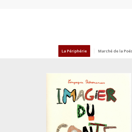
La Périphérie
Marché de la Poés