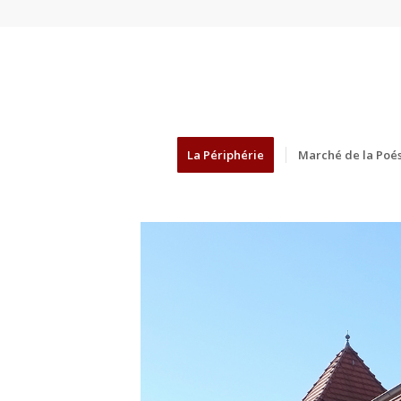
La Périphérie
Marché de la Poés