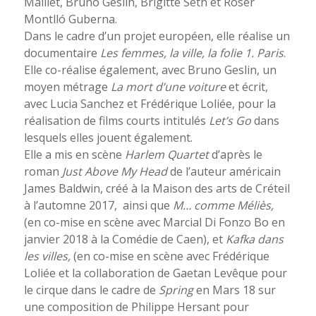
Maillet, Bruno Geslin, Brigitte Seth et Roser
Montlló Guberna.
Dans le cadre d’un projet européen, elle réalise un
documentaire
Les femmes, la ville, la folie 1. Paris
.
Elle co-réalise également, avec Bruno Geslin, un
moyen métrage
La mort d’une voiture
et écrit,
avec Lucia Sanchez et Frédérique Loliée, pour la
réalisation de films courts intitulés
Let’s Go
dans
lesquels elles jouent également.
Elle a mis en scène
Harlem Quartet
d’après le
roman
Just Above My Head
de l’auteur américain
James Baldwin, créé à la Maison des arts de Créteil
à l’automne 2017, ainsi que
M… comme Méliès,
(en co-mise en scène avec Marcial Di Fonzo Bo en
janvier 2018 à la Comédie de Caen), et
Kafka dans
les villes,
(en co-mise en scène avec Frédérique
Loliée et la collaboration de Gaetan Levêque pour
le cirque dans le cadre de
Spring
en Mars 18 sur
une composition de Philippe Hersant pour