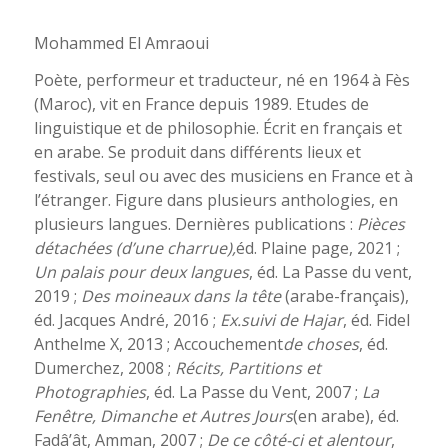
Mohammed El Amraoui
Poète, performeur et traducteur, né en 1964 à Fès
(Maroc), vit en France depuis 1989. Etudes de
linguistique et de philosophie. Écrit en français et
en arabe. Se produit dans différents lieux et
festivals, seul ou avec des musiciens en France et à
l’étranger. Figure dans plusieurs anthologies, en
plusieurs langues. Dernières publications :
Pièces
détachées (d’une charrue),
éd. Plaine page, 2021 ;
Un palais pour deux langues
, éd. La Passe du vent,
2019 ;
Des moineaux dans la tête
(arabe-français),
éd. Jacques André, 2016 ;
Ex.suivi de Hajar
, éd. Fidel
Anthelme X, 2013 ; Accouchement
de choses
, éd.
Dumerchez, 2008 ;
Récits, Partitions et
Photographies
, éd. La Passe du Vent, 2007 ;
La
Fenêtre, Dimanche et Autres Jours
(en arabe), éd.
Fadâ’ât, Amman, 2007 ;
De ce côté-ci et alentour
,