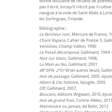
bonne douzaine de recueils de poèmes (l
pas il écrit, lorsqu’il n’écrit pas il culti
navigue à la voile de Saint-Malo à Lori
les Sorlingues, l’Irlande.
Bibliographie :
Le Bonheur noir
, Mercure de France, 1
Chant Rapace
, Cahier de Poésie 3, Gal
Ventôses
, Champ-Vallon, 1990
Le Passé décomposé
, Gallimard, 1994
Noir sur blanc
, Gallimard, 1998,
La Main au feu
, Gallimard, 2001
48°39’N- 2°01’W
(et autres lieux), Gall
Avis de passage
, Gallimard, 2005
épui
Albert & Cie
, histoire, Apogée, 2005
Off
, Gallimard, 2007,
Boucans
, éditions Wigwam, 2010, épui
Avis de grand frais
, Contre-Allées, 201
Maintenant ou jamais
, éd Belin, 2013