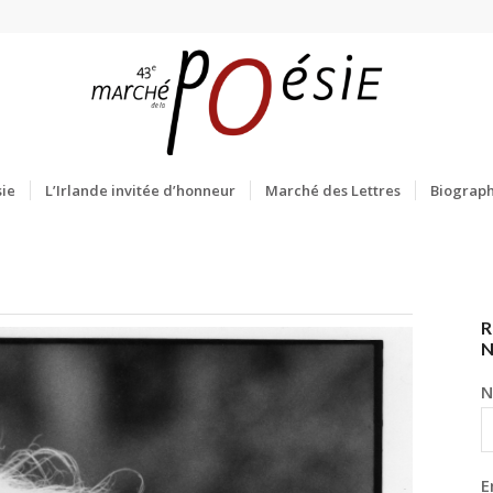
ie
L’Irlande invitée d’honneur
Marché des Lettres
Biograph
R
N
E