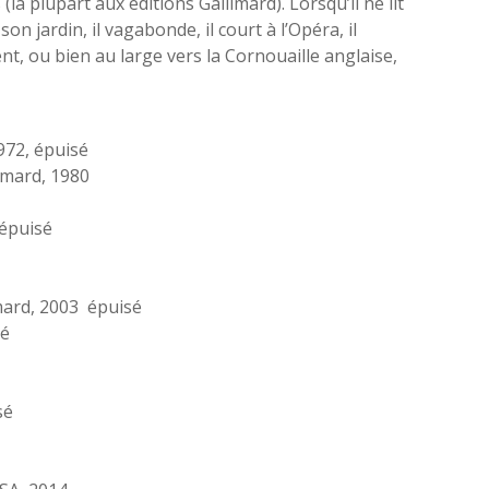
a plupart aux éditions Gallimard). Lorsqu’il ne lit
ve son jardin, il vagabonde, il court à l’Opéra, il
ent, ou bien au large vers la Cornouaille anglaise,
972, épuisé
limard, 1980
épuisé
imard, 2003
épuisé
sé
sé
1