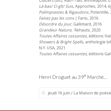
Clatters
(bil.), Rain-Taxi, Minneapolis 
Là-bas/ Ci-gît/ Suis
, Approches, 2014, é
Palimpsestes & Rigaudons
, Potentille,
Faisez pas les cons !
, Fario, 2016
Désordre du jour
, Gallimard, 2016
Grandeur Nature
,
Rehauts, 2020
Toutes Affaires cessantes
, éditions Ha
Showers & Bright Spells
, anthologie bi
N.Y. USA, 2021
Toutes Affaires cessantes
, éditions Ga
e
Henri Droguet au 39
Marché…
jeudi 16 juin / La Maison de poésie