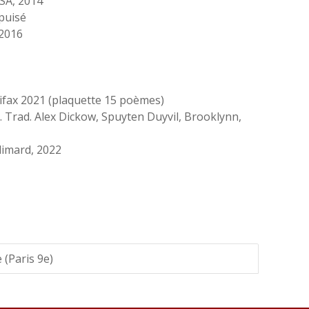
USA, 2014
puisé
 2016
lifax 2021 (plaquette 15 poèmes)
l. Trad. Alex Dickow, Spuyten Duyvil, Brooklynn,
llimard, 2022
 (Paris 9e)