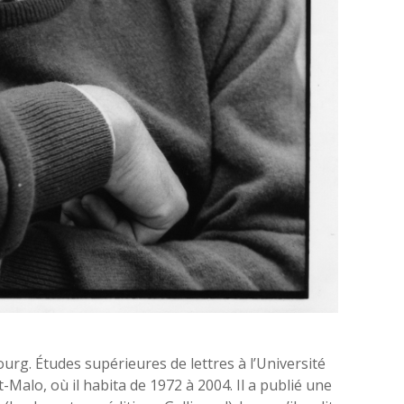
rg. Études supérieures de lettres à l’Université
t-Malo, où il habita de 1972 à 2004. Il a publié une