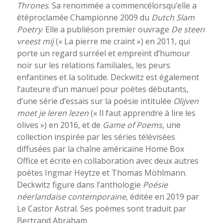
Thrones
. Sa renommée a commencélorsqu’elle a
étéproclamée Championne 2009 du
Dutch Slam
Poetry
. Elle a publiéson premier ouvrage
De steen
vreest mij
(« La pierre me craint ») en 2011, qui
porte un regard surréel et empreint d’humour
noir sur les relations familiales, les peurs
enfantines et la solitude. Deckwitz est également
l’auteure d’un manuel pour poètes débutants,
d’une série d’essais sur la poésie intitulée
Olijven
moet je leren lezen
(« Il faut apprendre à lire les
olives ») en 2016, et de
Game of Poems
, une
collection inspirée par les séries télévisées
diffusées par la chaîne américaine Home Box
Office et écrite en collaboration avec deux autres
poètes Ingmar Heytze et Thomas Möhlmann.
Deckwitz figure dans l’anthologie
Poésie
néerlandaise contemporaine
, éditée en 2019 par
Le Castor Astral. Ses poèmes sont traduit par
Bertrand Abraham