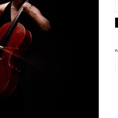
Gaëlle Costil (D.R.)
P