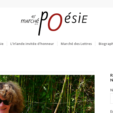
ie
L’Irlande invitée d’honneur
Marché des Lettres
Biograph
R
N
E