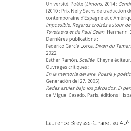
Université. Poète (
Limons
, 2014 ;
Cendr
(2010 : Prix Nelly Sachs de traduction 
contemporaine d’Espagne et d’Amérique
impossible. Regards croisés autour de 
Tsvetaeva et de Paul Celan
, Hermann, 2
Dernières publications :
Federico García Lorca
, Divan du Tamar
2022.
Esther Ramón,
Scellée
, Cheyne éditeur,
Ouvrages critiques :
En la memoria del aire. Poesía y poéti
Generación del 27, 2005).
Redes azules bajo los párpados. El p
de Miguel Casado, Paris, éditions Hisp
e
Laurence Breysse-Chanet au 40