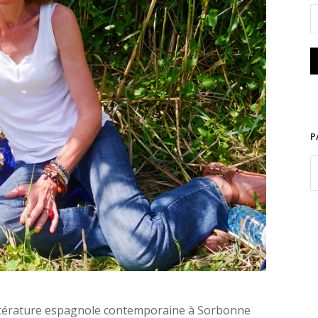
Breysse-Chanet. Photo D.R.
P
ttérature espagnole contemporaine à Sorbonne