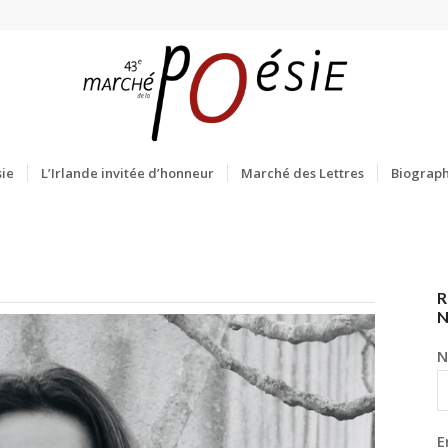
ie
L’Irlande invitée d’honneur
Marché des Lettres
Biograph
R
N
E