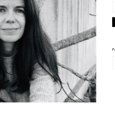
Sébastien Rongier
P