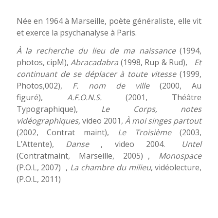
Née en 1964 à Marseille, poète généraliste, elle vit
et exerce la psychanalyse à Paris.
À la recherche du lieu de ma naissance
(1994,
photos, cipM),
Abracadabra
(1998, Rup & Rud),
Et
continuant de se déplacer à toute vitesse
(1999,
Photos,002),
F. nom de ville
(2000, Au
figuré),
A.F.O.N.S.
(2001, Théâtre
Typographique),
Le Corps, notes
vidéographiques,
video 2001,
À moi singes partout
(2002, Contrat maint),
Le Troisième
(2003,
L’Attente),
Danse
, video 2004.
Untel
(Contratmaint, Marseille, 2005) ,
Monospace
(P.O.L, 2007) ,
La chambre du milieu
, vidéolecture,
(P.O.L, 2011)