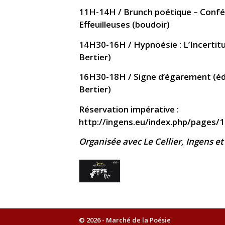
11H-14H
/
Brunch poétique – Confé
Effeuilleuses (boudoir)
14H30-16H
/
Hypnoésie : L’Incerti
Bertier)
16H30-18H
/
Signe d’égarement
(éd
Bertier)
Réservation impérative :
http://ingens.eu/index.php/pages/1
Organisée avec Le Cellier, Ingens e
© 2026 - Marché de la Poésie