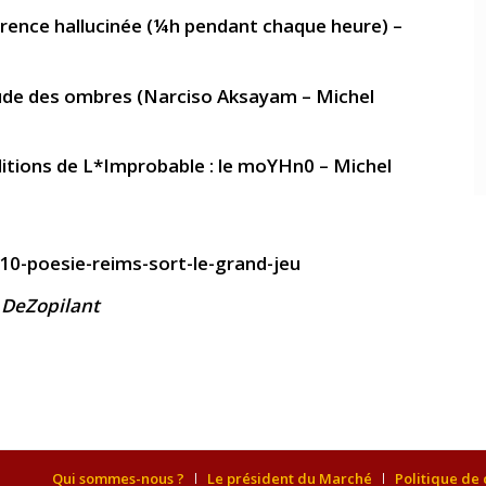
rence hallucinée
(¼h pendant chaque heure) –
tude des ombres
(Narciso Aksayam – Michel
itions de L*Improbable : le moYHn0 – Michel
10-poesie-reims-sort-le-grand-jeu
t DeZopilant
Qui sommes-nous ?
Le président du Marché
Politique de 