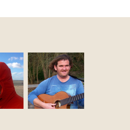
otier
Samuel Chassing