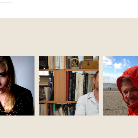
lo
Julien Marcland
Jacques Reb