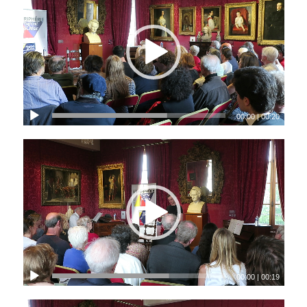
00:00
|
00:20
00:00
|
00:19