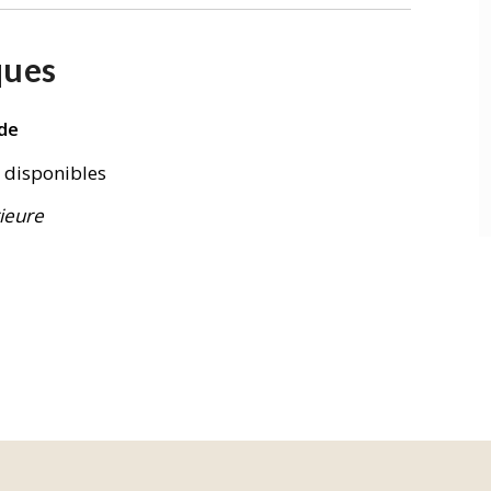
ques
de
s disponibles
ieure