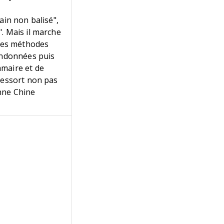
ain non balisé",
. Mais il marche
 les méthodes
bandonnées puis
mmaire et de
ressort non pas
nne Chine