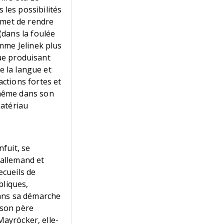
s les possibilités
rmet de rendre
(dans la foulée
mme Jelinek plus
gue produisant
e la langue et
ctions fortes et
e, même dans son
matériau
nfuit, se
'allemand et
ecueils de
bliques,
dans sa démarche
 son père
Mayröcker, elle-