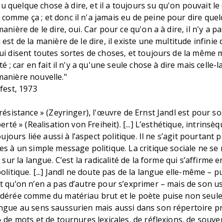
s eu quelque chose à dire, et il a toujours su qu'on pouvait l
omme ça ; et donc il n'a jamais eu de peine pour dire que
anière de le dire, oui. Car pour ce qu'on a à dire, il n'y a pa
est de la manière de le dire, il existe une multitude infinie d
ui disent toutes sortes de choses, et toujours de la même m
té ; car en fait il n'y a qu'une seule chose à dire mais celle-
manière nouvelle."
gfest, 1973
 résistance » (Zeyringer), l'œuvre de Ernst Jandl est pour s
berté » (Realisation von Freiheit). [...] L’esthétique, intrinsè
toujours liée aussi à l’aspect politique. Il ne s’agit pourtant 
es à un simple message politique. La critique sociale ne se
l sur la langue. C’est la radicalité de la forme qui s’affirme e
olitique. [...] Jandl ne doute pas de la langue elle-même – p
t qu’on n’en a pas d’autre pour s’exprimer – mais de son usag
idérée comme du matériau brut et le poète puise non seul
ngue au sens saussurien mais aussi dans son répertoire pro
» de mots et de tournures lexicales, de réflexions, de souven