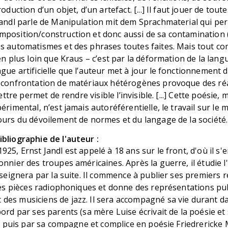
roduction d’un objet, d’un artefact. [...] Il faut jouer de toute
 Jandl parle de Manipulation mit dem Sprachmaterial qui pe
mposition/construction et donc aussi de sa contamination 
es automatismes et des phrases toutes faites. Mais tout co
ien plus loin que Kraus – c’est par la déformation de la lan
gue artificielle que l’auteur met à jour le fonctionnement d
a confrontation de matériaux hétérogènes provoque des réa
 lettre permet de rendre visible l’invisible. [...] Cette poési
érimental, n’est jamais autoréférentielle, le travail sur le 
ours du dévoilement de normes et du langage de la société.
bliographie de l'auteur :
25, Ernst Jandl est appelé à 18 ans sur le front, d'où il s'e
onnier des troupes américaines. Après la guerre, il étudie l
enseignera par la suite. Il commence à publier ses premiers r
 des pièces radiophoniques et donne des représentations pu
des musiciens de jazz. Il sera accompagné sa vie durant 
bord par ses parents (sa mère Luise écrivait de la poésie et
t") puis par sa compagne et complice en poésie Friedrericke 