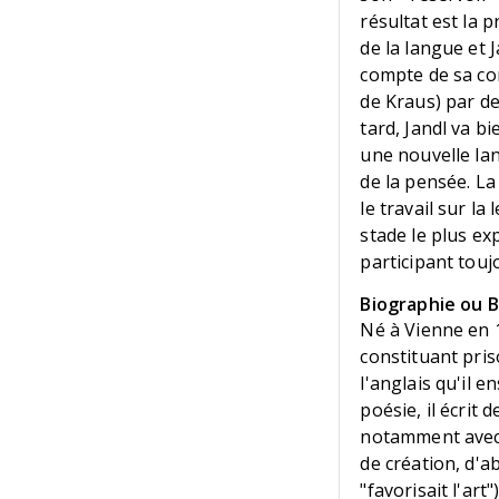
résultat est la p
de la langue et
compte de sa co
de Kraus) par d
tard, Jandl va b
une nouvelle lan
de la pensée. L
le travail sur la
stade le plus exp
participant touj
Biographie ou Bi
Né à Vienne en 19
constituant pris
l'anglais qu'il 
poésie, il écrit
notamment avec 
de création, d'a
"favorisait l'ar