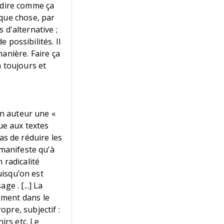
e dire comme ça
lque chose, par
s d'alternative ;
e possibilités. Il
anière. Faire ça
la toujours et
on auteur une «
que aux textes
pas de réduire les
 manifeste qu’à
n radicalité
uisqu’on est
e . [...] La
ement dans le
pre, subjectif :
irs etc. Le