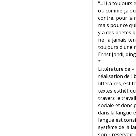
"... Il a toujour
ou comme ça ou c
contre, pour la m
mais pour ce qui 
y a des poètes q
ne l'a jamais ten
toujours d'une 
Ernst Jandl, din
*
Littérature de «
réalisation de li
littéraires, est 
textes esthétiqu
travers le travai
sociale et donc p
dans la langue e
langue est cons
système de la la
son « réservoir 