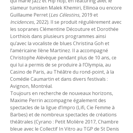
qui marie Jazz et Hip hop, en featuring avec le
slameur tunisien Malek Khemiri, Ellinoa ou encore
Guillaume Perret (
Les Célestins
, 2019 et
Incidences
, 2022). Il se produit régulièrement avec
les sopranes Clémentine Découture et Dorothée
Lorthiois dans plusieurs programmes ainsi
qu’avec la vocaliste de blues Christina Goh et
l’américaine Ilène Martinez. Il a accompagné
Christophe Alévèque pendant plus de 10 ans, ce
qui lui a permis de se produire à l’Olympia, au
Casino de Paris, au Théâtre du rond-point, à la
Comédie Caumartin et dans divers festivals :
Avignon, Montréal.
Toujours en recherche de nouveaux horizons,
Maxime Perrin accompagne également des
spectacles de la ligue d’Impro (Lifi, Cie Femme à
Barbes) et de nombreux spectacles de créations
théâtrales (Cyrano : Petit Molière 2017, Chambre
bleue avec le Collectif In Vitro au TGP de St Denis