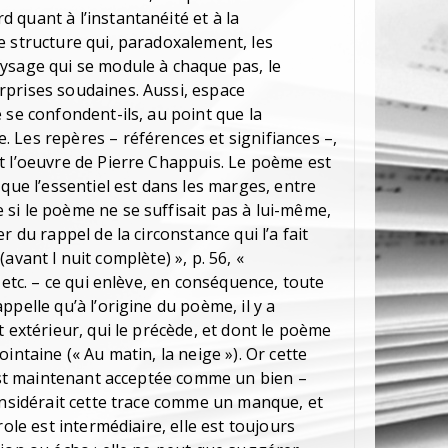
 quant à l’instantanéité et à la
e structure qui, paradoxalement, les
ysage qui se module à chaque pas, le
prises soudaines. Aussi, espace
 se confondent-ils, au point que la
 Les repères – références et signifiances –,
t l’oeuvre de Pierre Chappuis. Le poème est
 que l’essentiel est dans les marges, entre
si le poème ne se suffisait pas à lui-même,
r du rappel de la circonstance qui l’a fait
« (avant l nuit complète) », p. 56, «
 etc. – ce qui enlève, en conséquence, toute
pelle qu’à l’origine du poème, il y a
t extérieur, qui le précède, et dont le poème
intaine (« Au matin, la neige »). Or cette
 est maintenant acceptée comme un bien –
onsidérait cette trace comme un manque, et
role est intermédiaire, elle est toujours