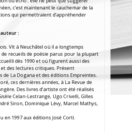
ion ou écho ; elle ne peut que suggérer
rméen, c’est maintenant le cauchemar de la
tions qui permettraient d’appréhender
'auteur :
is. Vit à Neuchâtel où il a longtemps
 de recueils de poésie parus pour la plupart
ccueilli dès 1990 et où figurent aussi des
et des lectures critiques. Présent
s de La Dogana et des éditions Empreintes.
boré, ces dernières années, à La Revue de
ngère. Des livres d’artiste ont été réalisés
sèle Celan-Lestrange, Ugo Crivelli, Gilles
ndré Siron, Dominique Lévy, Marcel Mathys,
u en 1997 aux éditions José Corti.