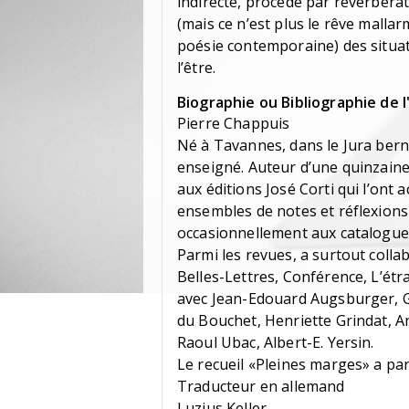
indirecte, procède par réverbérat
(mais ce n’est plus le rêve malla
poésie contemporaine) des situa
l’être.
Biographie ou Bibliographie de l
Pierre Chappuis
Né à Tavannes, dans le Jura berno
enseigné. Auteur d’une quinzaine
aux éditions José Corti qui l’ont a
ensembles de notes et réflexions 
occasionnellement aux catalogue
Parmi les revues, a surtout colla
Belles-Lettres, Conférence, L’étra
avec Jean-Edouard Augsburger, Gi
du Bouchet, Henriette Grindat, A
Raoul Ubac, Albert-E. Yersin.
Le recueil «Pleines marges» a par
Traducteur en allemand
Luzius Keller