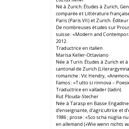
Né à Zurich. Études à Zurich, Ge
comparée et Littérature française
Paris (Paris VII) et Zurich. Édite
De nombreuses études sur Proust
suisse : «Modern and Contempora
2012.
Traductrice en italien
Marisa Keller-Ottaviano
Née à Turin. Études à Zurich et à
cantonal de Zurich (Literargymn
romanche : Vic Hendry, «Anemona 
Famos : «Tutto si rinnova – Poesi
Traductrice en vallader (ladin)
Rut Plouda-Stecher
Née à Tarasp en Basse Engadine. F
d’enseignante, d’agricultrice et d’é
1986 ; prose : «Sco scha nüglia nu
en allemand («Wie wenn nichts wä