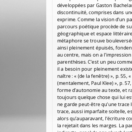
développées par Gaston Bachelard
discontinuité, comprises dans un
exprime. Comme la vision d’un pa
parcours poétique procède de sur
géographique et espace littéraire
métaphore se trouve bouleversée.
ainsi pleinement épuisés, fonden
au centre, mais on a l’impression
parenthèses. C’est un peu comme 
il a besoin pour pleinement existe
naître : « (de la fenêtre) », p. 55, 
(mentalement, Paul Klee) », p. 57,
forme d’autonomie au texte, et rap
toujours quelque chose qui lui es
ne garde peut-être qu’une trace lo
trace, aussi imparfaite soitelle,
alors qu’auparavant, l’écriture c
la rejetait dans les marges. La pa