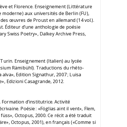
nève et Florence. Enseignement (Littérature
 moderne) aux universités de Berlin (FU),
ur des œuvres de Proust en allemand (14 vol.).
. Éditeur d’une anthologie de poésie
ry Swiss Poetry», Dalkey Archive Press,
 Turin. Enseignement (Italien) au lycée
asium Rämibühl). Traductions du rhéto-
alva», Edition Signathur, 2007 ; Luisa
e», Edizioni Casagrande, 2012.
ormation d’institutrice. Activité
crivaine. Poésie : «Föglias aint il vent», Flem,
 füss», Octopus, 2000. Ce récit a été traduit
re», Octopus, 2001), en français («Comme si