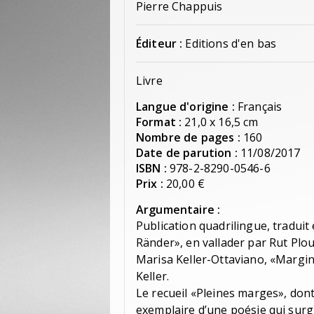
Pierre Chappuis
Éditeur :
Editions d'en bas
Livre
Langue d'origine :
Français
Format :
21,0 x 16,5 cm
Nombre de pages :
160
Date de parution :
11/08/2017
ISBN :
978-2-8290-0546-6
Prix :
20,00 €
Argumentaire :
Publication quadrilingue, traduit 
Ränder», en vallader par Rut Plou
Marisa Keller-Ottaviano, «Margini
Keller.
Le recueil «Pleines marges», dont
exemplaire d’une poésie qui surgit