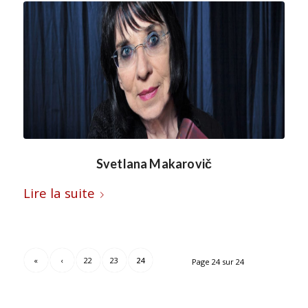
Svetlana Makarovič
Lire la suite
«
‹
22
23
24
Page 24 sur 24