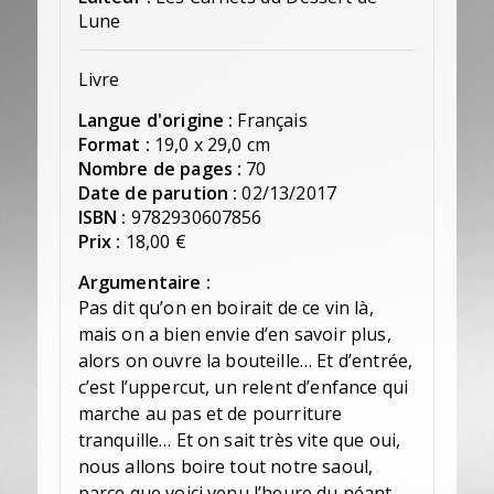
Lune
Livre
Langue d'origine :
Français
Format :
19,0 x 29,0 cm
Nombre de pages :
70
Date de parution :
02/13/2017
ISBN :
9782930607856
Prix :
18,00 €
Argumentaire :
Pas dit qu’on en boirait de ce vin là,
mais on a bien envie d’en savoir plus,
alors on ouvre la bouteille… Et d’entrée,
c’est l’uppercut, un relent d’enfance qui
marche au pas et de pourriture
tranquille… Et on sait très vite que oui,
nous allons boire tout notre saoul,
parce que voici venu l’heure du néant,